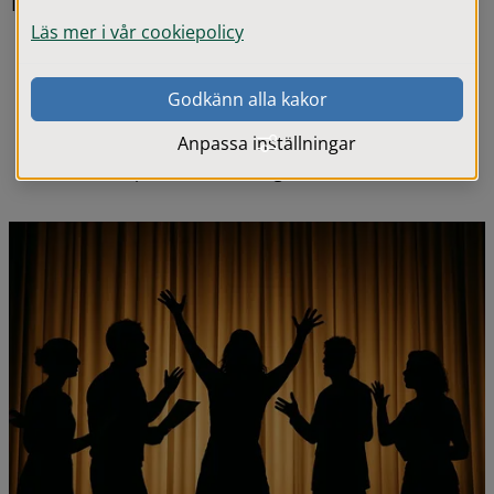
Till dessa hör:
Läs mer i vår cookiepolicy
Teaterstöparna i Valdshult
Godkänn alla kakor
Ölmestad Reftele Amatörteaterförening
Anpassa inställningar
Anderstorps Teaterförening