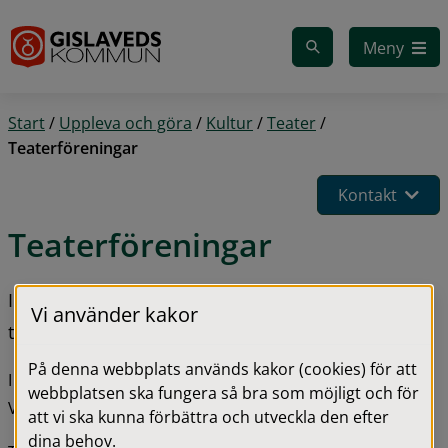
Gå till innehåll
Meny
Start
/
Uppleva och göra
/
Kultur
/
Teater
/
Teaterföreningar
Kontakt
Teaterföreningar
I kommunen finns också ett flertal 
Vi använder kakor
teaterföreningar.
På denna webbplats används kakor (cookies) för att
I samband med teaterspelet Teaterresan - en resa i 
webbplatsen ska fungera så bra som möjligt och för
Västbo tider bildades flera teaterföreningar.
att vi ska kunna förbättra och utveckla den efter
dina behov.