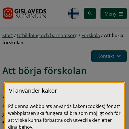
Gå till innehåll
Meny
Start
/
Utbildning och barnomsorg
/
Förskola
/
Att börja
förskolan
Kontakt
Att börja förskolan
Ditt barn ska börja förskolan, vilket kan kännas 
Vi använder kakor
spännande. Tveka inte att ta kontakt med oss som 
arbetar på förskolorna i kommunen. Vi berättar 
På denna webbplats används kakor (cookies) för att
webbplatsen ska fungera så bra som möjligt och för
gärna om våra verksamheter och svarar på de 
att vi ska kunna förbättra och utveckla den efter
frågor du har.
dina behov.