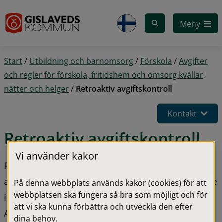
Gå till innehåll
Meny
Start
/
Utbildning och barnomsorg
/
Förskola
/
Avgifter
och regler för förskola, fritidshem och omsorg kvällar,
nätter och helger
/
Retroaktiv avgiftskontroll
Kontakt
Retroaktiv avgiftskontroll
Vi använder kakor
Retroaktiv avgiftskontroll innebär att hushållets 
anmälda inkomst jämförs med hushållets taxerade 
På denna webbplats används kakor (cookies) för att
webbplatsen ska fungera så bra som möjligt och för
inkomst enligt Skatteverkets register. 
att vi ska kunna förbättra och utveckla den efter
Avgiftskontrollen genomförs med drygt två års 
dina behov.