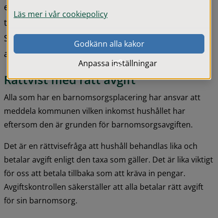
eftersläpning eftersom kommunen behöver ha 
Läs mer i vår cookiepolicy
tillgång till korrekta taxeringsuppgifter från 
Skatteverket. Under 2026 görs kontroll av 
Godkänn alla kakor
avgifterna avseende 2024.
Anpassa inställningar
Rättvist med rätt avgift
Alla som har en barnomsorgsplacering har ansvar att 
meddela kommunen vilken inkomst hushållet har 
eftersom den är grunden för barnomsorgsavgiften.
Det är en rättvisefråga att hushåll behandlas lika och 
betalar avgift enligt den taxa som gäller. Det är lika viktigt 
för oss att betala tillbaka som att kräva in pengar. 
Avgiftskontrollen säkerställer att alla betalar rätt avgift 
för sin barnomsorg.