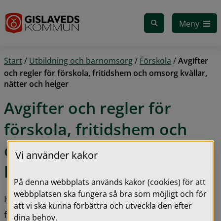
Gå till innehåll
Meny
Start
/
Utbildning och barnomsorg
/
Förskola
/
Avgifter
och regler för förskola, fritidshem och omsorg kvällar,
nätter och helger
Avgifter och regler för 
förskola, fritidshem och 
omsorg kvällar, nätter och 
Vi använder kakor
helger
På denna webbplats används kakor (cookies) för att
webbplatsen ska fungera så bra som möjligt och för
Här kan du läsa mer om regler och avgifter för 
att vi ska kunna förbättra och utveckla den efter
förskola, fritidshem och omsorg kvällar, nätter och 
dina behov.