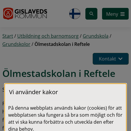
Gå till innehåll
Meny
Start
/
Utbildning och barnomsorg
/
Grundskola
/
Grundskolor
/
Ölmestadskolan i Reftele
Kontakt
Ölmestadskolan i Reftele
Skolans vision är ”Lust att lära – rätt att lyckas”.
Vi använder kakor
På Ölmestadskolan går cirka 250 elever i årskurs F-9. Vi 
På denna webbplats används kakor (cookies) för att
har också fritidshem. Till oss kommer barn från de två 
webbplatsen ska fungera så bra som möjligt och för
förskolorna i Reftele, och i årskurs 7 ansluter även elever 
att vi ska kunna förbättra och utveckla den efter
från Ängslyckans skola i Ås. Skolan ligger centralt i 
dina behov.