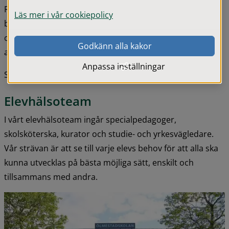
Reftele, men två tredjedelar av eleverna kommer med 
Läs mer i vår cookiepolicy
buss från den omgivande landsbygden. Vi har en stor 
och omväxlande skolgård och biblioteket ligger i direkt 
Godkänn alla kakor
anslutning till skolan.
Anpassa inställningar
Skolans vision är ”Lust att lära – rätt att lyckas”.
Elevhälsoteam
I vårt elevhälsoteam ingår specialpedagoger, 
skolsköterska, kurator och studie- och yrkesvägledare. 
Vår strävan är att se till varje elevs behov för att alla ska 
kunna utvecklas på bästa möjliga sätt, enskilt och 
tillsammans med andra.