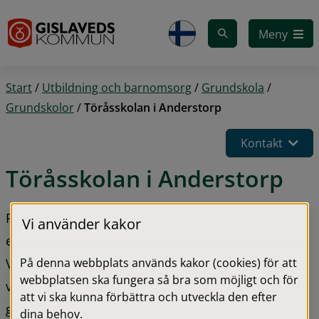
Gå till innehåll
Meny
Start
/
Utbildning och barnomsorg
/
Grundskola
/
Grundskolor
/
Töråsskolan i Anderstorp
Kontakt
Töråsskolan i Anderstorp
På Töråsskolan ger vi dig möjlighet att utvecklas i 
Vi använder kakor
en trygg skolmiljö med fantastiska omgivningar. 
På denna webbplats används kakor (cookies) för att
Vår målsättning är att ständigt utveckla 
webbplatsen ska fungera så bra som möjligt och för
verksamheten för att eleverna ska kunna känna 
att vi ska kunna förbättra och utveckla den efter
glädje, trygghet, motivation och nyfikenhet.
dina behov.