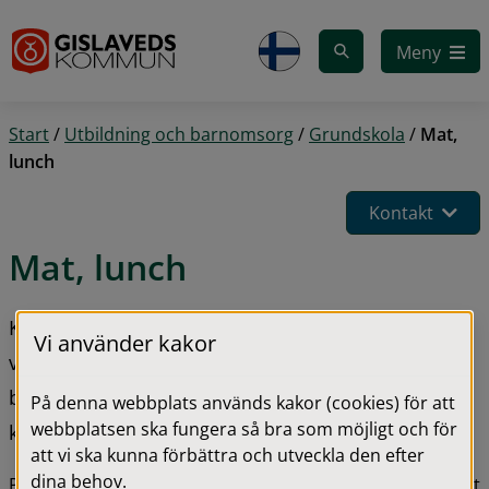
Gå till innehåll
Meny
Start
/
Utbildning och barnomsorg
/
Grundskola
/
Mat,
lunch
Kontakt
Mat, lunch
Kommunens syfte med måltiderna är att de ska ge 
Vi använder kakor
våra barn och ungdomar möjlighet till lärande om 
bra matvanor och ingår även som en del i 
På denna webbplats används kakor (cookies) för att
webbplatsen ska fungera så bra som möjligt och för
kommunens övergripande folkhälsoarbete.
att vi ska kunna förbättra och utveckla den efter
dina behov.
På många förskolor och skolor tillagas hela måltiden i det 