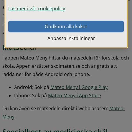
egna köket. Till några enheter levereras maten från ett 
Läs mer i vår cookiepolicy
närliggande kök. Kökspersonalen strävar efter att tillaga 
maten från grunden och använder i så liten utsträckning 
Godkänn alla kakor
som möjligt hel- och halvfabrikat.
Anpassa inställningar
Matsedlar
I appen Mateo Meny hittar du matsedeln för förskola och 
skola. Appen ersätter skolmaten.se och är gratis att 
ladda ner för både Android och Iphone.
Android: Sök på 
Mateo Meny i Google Play
Iphone: Sök på 
Mateo Meny i App Store
Du kan även se matsedeln direkt i webbläsaren: 
Mateo 
Meny
Specialkost av medicinska skäl