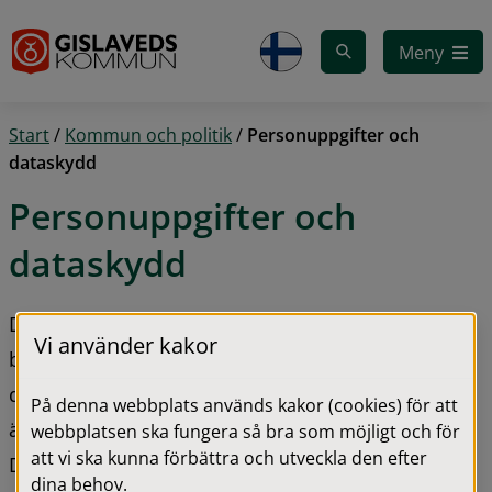
Gå till innehåll
Meny
Start
/
Kommun och politik
/
Personuppgifter och
dataskydd
Personuppgifter och 
dataskydd
Det är viktigt för oss att du känner dig trygg i hur vi 
Vi använder kakor
behandlar dina personuppgifter. Vi arbetar enligt 
dataskyddsförordningen. Dataskyddsförordningen 
På denna webbplats används kakor (cookies) för att
är det svenska namnet på EU-lagen the General 
webbplatsen ska fungera så bra som möjligt och för
att vi ska kunna förbättra och utveckla den efter
Data Protection Regulation, som ibland även 
dina behov.