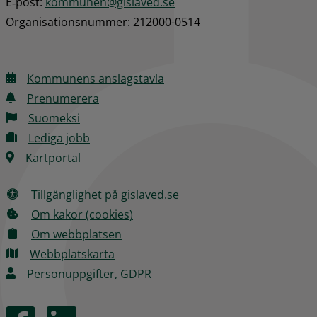
E‑post: 
kommunen@gislaved.se
Organisationsnummer: 212000-0514
Kommunens anslagstavla
Prenumerera
Suomeksi
Lediga jobb
Kartportal
Tillgänglighet på gislaved.se
Om kakor (cookies)
Om webbplatsen
Webbplatskarta
Personuppgifter, GDPR