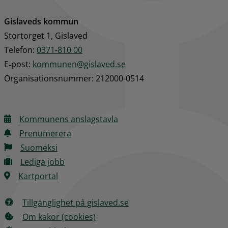
Gislaveds kommun
Stortorget 1, Gislaved
Telefon: 
0371-810 00
E‑post: 
kommunen@gislaved.se
Organisationsnummer: 212000-0514
Kommunens anslagstavla
Prenumerera
Suomeksi
Lediga jobb
Kartportal
Tillgänglighet på gislaved.se
Om kakor (cookies)