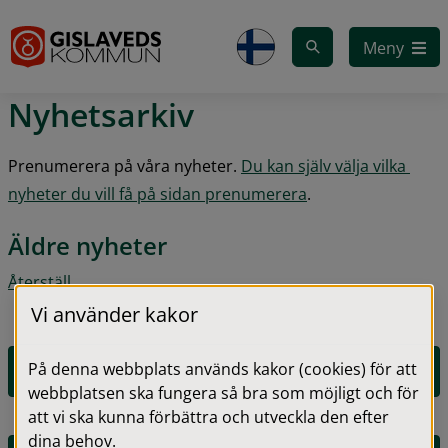
Gå till innehåll
Meny
Nyhetsarkiv
Prenumerera på våra nyheter. 
Du kan själv välja vilka 
nyheter du vill få på sidan prenumerera
.
Äldre nyheter
Återställ
Vi använder kakor
På denna webbplats används kakor (cookies) för att
2026
webbplatsen ska fungera så bra som möjligt och för
att vi ska kunna förbättra och utveckla den efter
dina behov.