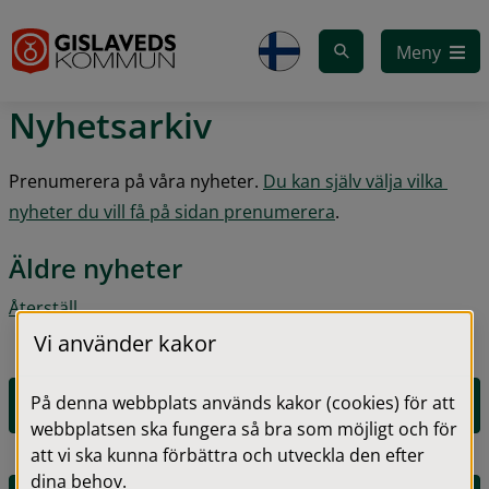
Gå till innehåll
Meny
Nyhetsarkiv
Prenumerera på våra nyheter. 
Du kan själv välja vilka 
nyheter du vill få på sidan prenumerera
.
Äldre nyheter
Återställ
Vi använder kakor
På denna webbplats används kakor (cookies) för att
2026
webbplatsen ska fungera så bra som möjligt och för
att vi ska kunna förbättra och utveckla den efter
dina behov.