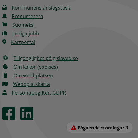
Kommunens anslagstavla
Prenumerera
Suomeksi
Lediga jobb
Kartportal
Tillgänglighet på gislaved.se
Om kakor (cookies)
Om webbplatsen
Webbplatskarta
Personuppgifter, GDPR
Pågående störningar
3