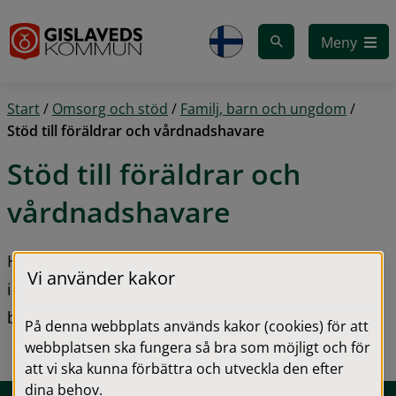
Gå till innehåll
Meny
Start
/
Omsorg och stöd
/
Familj, barn och ungdom
/
Stöd till föräldrar och vårdnadshavare
Stöd till föräldrar och 
vårdnadshavare
Här kan du som förälder och vårdnadshavare hitta 
Vi använder kakor
information om stöd och utbildningar som rör 
barn i alla åldrar.
På denna webbplats används kakor (cookies) för att
webbplatsen ska fungera så bra som möjligt och för
att vi ska kunna förbättra och utveckla den efter
dina behov.