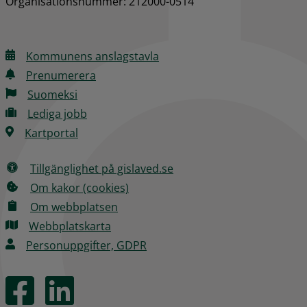
Organisationsnummer: 212000-0514
Kommunens anslagstavla
Prenumerera
Suomeksi
Lediga jobb
Kartportal
Tillgänglighet på gislaved.se
Om kakor (cookies)
Om webbplatsen
Webbplatskarta
Personuppgifter, GDPR