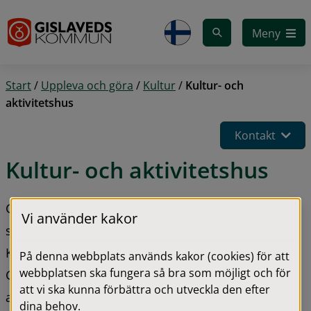
Gå till innehåll
Meny
Start
/
Uppleva och göra
/
Kultur
/
Kultur- och
aktivitetshus
Kontakt
Kultur- och aktivitetshus
Glashuset, så heter vårt kultur- och aktivitetshus 
Vi använder kakor
som finns i Gislaved. I byggnaden hittar du 
Kulturplatån, Gislaveds dansstudio, Scenverkstan, 
På denna webbplats används kakor (cookies) för att
webbplatsen ska fungera så bra som möjligt och för
Gisle bowling och Restaurang Matkulturen som 
att vi ska kunna förbättra och utveckla den efter
alla är värda ett besök.
dina behov.