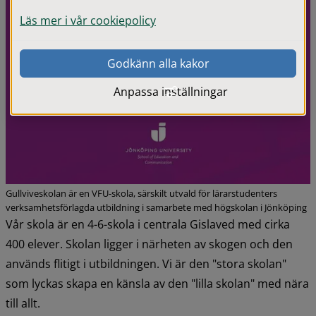
Läs mer i vår cookiepolicy
Godkänn alla kakor
Anpassa inställningar
Gullviveskolan är en VFU-skola, särskilt utvald för lärarstudenters
verksamhetsförlagda utbildning i samarbete med högskolan i Jönköping
Vår skola är en 4-6-skola i centrala Gislaved med cirka 
400 elever. Skolan ligger i närheten av skogen och den 
används flitigt i utbildningen. Vi är den "stora skolan" 
som lyckas skapa en känsla av den "lilla skolan" med nära 
till allt.