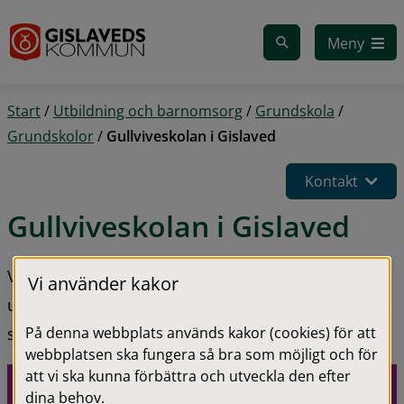
Gå till innehåll
Meny
Start
/
Utbildning och barnomsorg
/
Grundskola
/
Grundskolor
/
Gullviveskolan i Gislaved
Kontakt
Gullviveskolan i Gislaved
Vi arbetar aktivt med elevernas kunskapsmässiga 
Vi använder kakor
utveckling och deras sociala förmågor för att de 
På denna webbplats används kakor (cookies) för att
ska bli så bra rustade för framtiden som möjligt.
webbplatsen ska fungera så bra som möjligt och för
att vi ska kunna förbättra och utveckla den efter
dina behov.