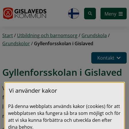
Gå till innehåll
Meny
Start
/
Utbildning och barnomsorg
/
Grundskola
/
Grundskolor
/
Gyllenforsskolan i Gislaved
Kontakt
Gyllenforsskolan i Gislaved
Vår vilja och ambition är att skapa förutsättningar 
Vi använder kakor
för att eleverna alltid ska befinna sig i en optimal 
På denna webbplats används kakor (cookies) för att
lärmiljö, för att på så sätt kunna nå maximala 
webbplatsen ska fungera så bra som möjligt och för
resultat.
att vi ska kunna förbättra och utveckla den efter
dina behov.