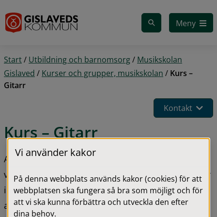
Gå till innehåll
Meny
Start
/
Utbildning och barnomsorg
/
Musikskolan
Gislaved
/
Kurser och grupper, musikskolan
/
Kurs –
Gitarr
Kontakt
Kurs – Gitarr
Vi använder kakor
Ansökan för att börja spela gitarr gör du som 
vårdnadshavare normalt på våren när ditt barn går 
På denna webbplats används kakor (cookies) för att
i årskurs 2, men även äldre elever är välkomna att 
webbplatsen ska fungera så bra som möjligt och för
att vi ska kunna förbättra och utveckla den efter
ansöka. Det går att ansöka hela året och vi tar in 
dina behov.