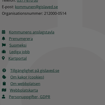
Telefon: 
0371-810 00
E‑post: 
kommunen@gislaved.se
Organisationsnummer: 212000-0514
Kommunens anslagstavla
Prenumerera
Suomeksi
Lediga jobb
Kartportal
Tillgänglighet på gislaved.se
Om kakor (cookies)
Om webbplatsen
Webbplatskarta
Personuppgifter, GDPR