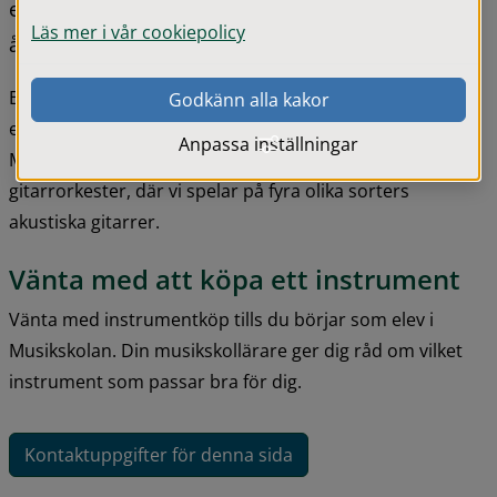
elever så fort en plats blir ledig. Du som är över 18 
Läs mer i vår cookiepolicy
år kan också ansöka och tas in i mån av plats.
Efter grundkurs kan eleven välja att spela elgitarr eller 
Godkänn alla kakor
elbas. Eleven har också möjlighet att vara med i 
Anpassa inställningar
Musikskolans rockgrupper, blåsorkestrar och i 
gitarrorkester, där vi spelar på fyra olika sorters 
akustiska gitarrer.
Vänta med att köpa ett instrument
Vänta med instrumentköp tills du börjar som elev i 
Musikskolan. Din musikskollärare ger dig råd om vilket 
instrument som passar bra för dig.
Kontaktuppgifter för denna sida