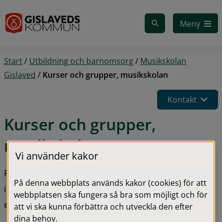
Gå till innehåll
Meny
Start
/
Utbildning och barnomsorg
/
Musikskolan
Gislaved
/
Kurser och grupper, musikskolan
Kontakt
Kurser och grupper, 
musikskolan
Vi använder kakor
På denna sida kan du ta del av det utbud av 
På denna webbplats används kakor (cookies) för att
instrument och kurser som Musikskolan Gislaved 
webbplatsen ska fungera så bra som möjligt och för
erbjuder.
att vi ska kunna förbättra och utveckla den efter
dina behov.