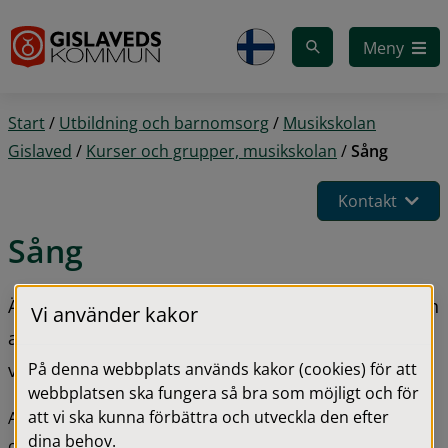
Gå till innehåll
Meny
Start
/
Utbildning och barnomsorg
/
Musikskolan
Gislaved
/
Kurser och grupper, musikskolan
/
Sång
Kontakt
Sång
Är ditt barn intresserat av att lära sig att sjunga och 
Vi använder kakor
att uttrycka sig med rösten kan du som 
På denna webbplats används kakor (cookies) för att
vårdnadshavare ansöka till sång.
webbplatsen ska fungera så bra som möjligt och för
att vi ska kunna förbättra och utveckla den efter
Ansökan kan göras året runt. Du som är över 18 år kan 
dina behov.
också ansöka och tas in i mån av plats.