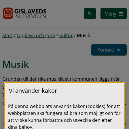
Gå till innehåll
Meny
Start
/
Uppleva och göra
/
Kultur
/
Musik
Kontakt
Musik
Grunden till det rika musiklivet i kommunen läggs i vår 
väl utbyggda musikskola. 
Kommunens musikskola
 har 
Vi använder kakor
750 elever i olika åldrar och ger alla barn från årskurs 3 
och uppåt möjlighet att sjunga eller spela ett instrument.
På denna webbplats används kakor (cookies) för att
webbplatsen ska fungera så bra som möjligt och för
På 
Kulturplatån i Glashuset Gislaved
 kan du boka 
att vi ska kunna förbättra och utveckla den efter
replokaler, dj-rum, musik- och filmstudio för att testa och 
dina behov.