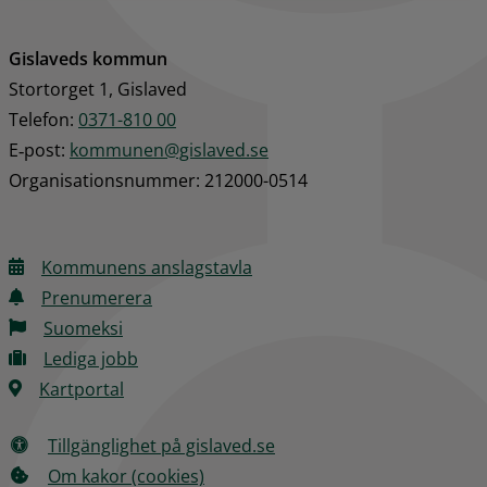
Gislaveds kommun
Stortorget 1, Gislaved
Telefon: 
0371-810 00
E‑post: 
kommunen@gislaved.se
Organisationsnummer: 212000-0514
Kommunens anslagstavla
Prenumerera
Suomeksi
Lediga jobb
Kartportal
Tillgänglighet på gislaved.se
Om kakor (cookies)