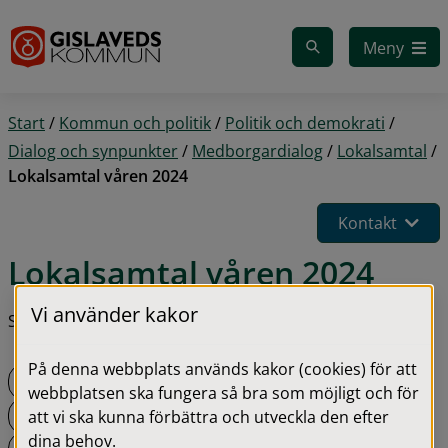
Gå till innehåll
Meny
Start
/
Kommun och politik
/
Politik och demokrati
/
Dialog och synpunkter
/
Medborgardialog
/
Lokalsamtal
/
Lokalsamtal våren 2024
Kontakt
Lokalsamtal våren 2024
Vi använder kakor
Steg i processen:
På denna webbplats används kakor (cookies) för att
Inbjudan
webbplatsen ska fungera så bra som möjligt och för
Dialog
att vi ska kunna förbättra och utveckla den efter
dina behov.