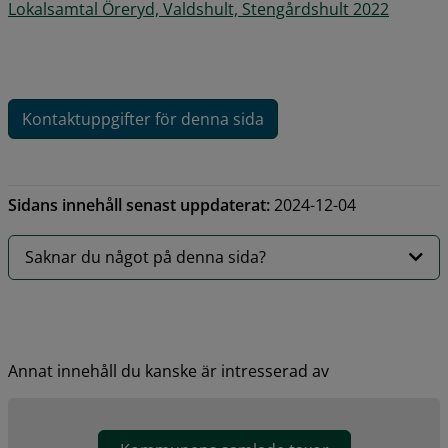
pdf, 299
Lokalsamtal Öreryd, Valdshult, Stengårdshult 2022
Kontaktuppgifter för denna sida
Sidans innehåll senast uppdaterat:
2024-12-04
Saknar du något på denna sida?
Annat innehåll du kanske är intresserad av