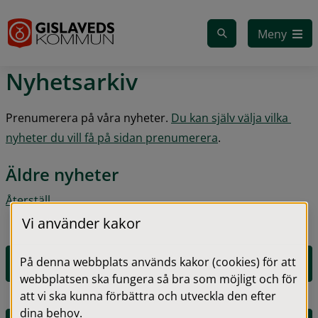
Gå till innehåll
Meny
Nyhetsarkiv
Prenumerera på våra nyheter. 
Du kan själv välja vilka 
nyheter du vill få på sidan prenumerera
.
Äldre nyheter
Återställ
Vi använder kakor
På denna webbplats används kakor (cookies) för att
2026
webbplatsen ska fungera så bra som möjligt och för
att vi ska kunna förbättra och utveckla den efter
dina behov.