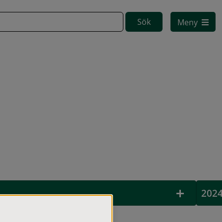
Meny
202