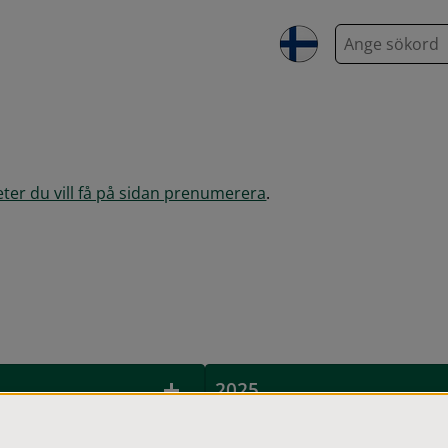
S
ö
k
heter du vill få på sidan prenumerera
.
2025