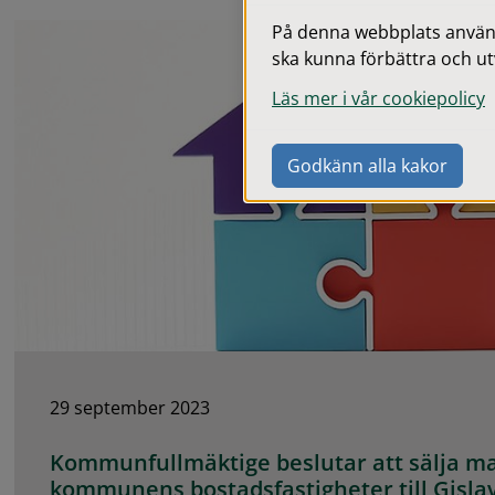
På denna webbplats används
ska kunna förbättra och ut
Läs mer i vår cookiepolicy
Godkänn alla kakor
29 september 2023
Kommunfullmäktige beslutar att sälja ma
kommunens bostadsfastigheter till Gisl