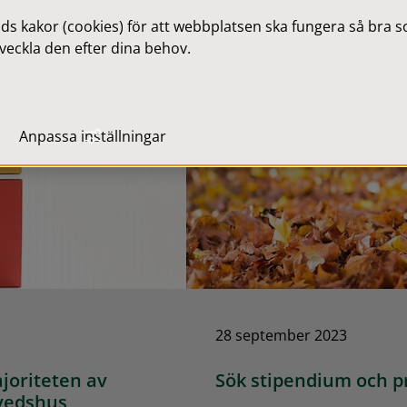
 kakor (cookies) för att webbplatsen ska fungera så bra som
veckla den efter dina behov.
Anpassa inställningar
28 september 2023
joriteten av
Sök stipendium och pr
avedshus