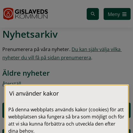
Gå till innehåll
Meny
Nyhetsarkiv
Prenumerera på våra nyheter. 
Du kan själv välja vilka 
nyheter du vill få på sidan prenumerera
.
Äldre nyheter
Återställ
Vi använder kakor
På denna webbplats används kakor (cookies) för att
2026
webbplatsen ska fungera så bra som möjligt och för
att vi ska kunna förbättra och utveckla den efter
dina behov.