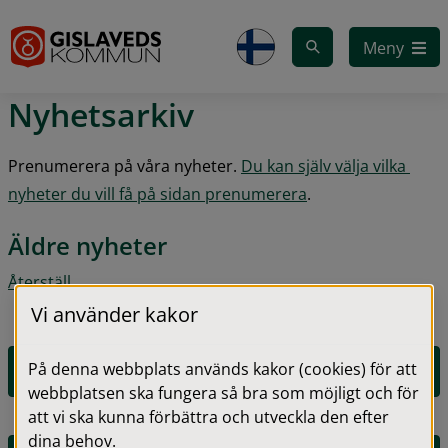
Gå till innehåll
Meny
Nyhetsarkiv
Prenumerera på våra nyheter. 
Du kan själv välja vilka 
nyheter du vill få på sidan prenumerera
.
Äldre nyheter
Återställ
Vi använder kakor
På denna webbplats används kakor (cookies) för att
2026
webbplatsen ska fungera så bra som möjligt och för
att vi ska kunna förbättra och utveckla den efter
dina behov.